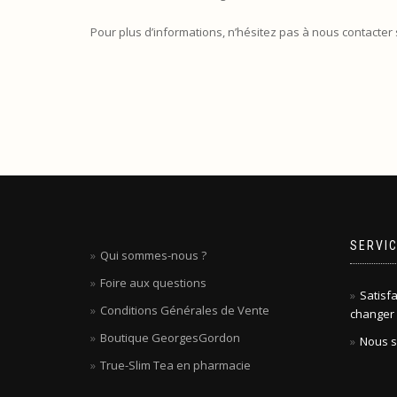
Pour plus d’informations, n’hésitez pas à nous contacter
SERVIC
Qui sommes-nous ?
Foire aux questions
Satisfa
Conditions Générales de Vente
changer 
Boutique GeorgesGordon
Nous s
True-Slim Tea en pharmacie