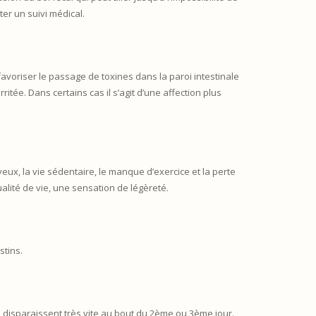
er un suivi médical.
favoriser le passage de toxines dans la paroi intestinale
itée. Dans certains cas il s’agit d’une affection plus
eux, la vie sédentaire, le manque d’exercice et la perte
lité de vie, une sensation de légèreté.
stins.
s disparaissent très vite au bout du 2ème ou 3ème jour.