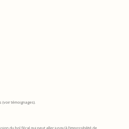
s (voir témoignages).
ion du bol fécal qui peut aller jusqu’à l’impossibilité de