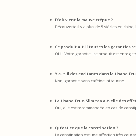
D’où vient la mauve crépue ?
Découverte il y a plus de 5 siècles en chine,
Ce produit a-t-il toutes les garanties 
OUI ! Votre garantie : ce produit est enregis
Y a- t-il des excitants dans la tisane Tru
Non, garantie sans caféine, ni taurine.
La tisane True-Slim tea a-t-elle des effet
Oui, elle est recommandée en cas de constip
Qu’est ce que la constipation ?
La constipation est une affection très couran