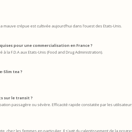
 la mauve crépue est cultivée aujourd’hui dans l’ouest des Etats-Unis.
requises pour une commercialisation en France ?
tré à la F.D.A aux Etats-Unis (Food and Drug Administration).
e-Slim tea ?
s sur le transit ?
ation passagère ou sévère. Efficacité rapide constatée par les utilisateur
te, chez les femmes en particulier. Il s’agit du ralentissement de la progress