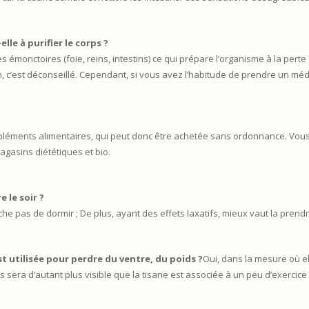
lle à purifier le corps ?
 émonctoires (foie, reins, intestins) ce qui prépare l’organisme à la perte
Non, c’est déconseillé. Cependant, si vous avez l’habitude de prendre un 
pléments alimentaires, qui peut donc être achetée sans ordonnance. Vous l
gasins diététiques et bio.
e le soir ?
êche pas de dormir ; De plus, ayant des effets laxatifs, mieux vaut la prend
st utilisée pour perdre du ventre, du poids ?
Oui, dans la mesure où ell
s sera d’autant plus visible que la tisane est associée à un peu d’exercice