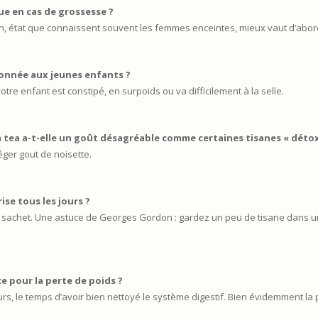
ue en cas de grossesse ?
tion, état que connaissent souvent les femmes enceintes, mieux vaut d’ab
donnée aux jeunes enfants ?
tre enfant est constipé, en surpoids ou va difficilement à la selle.
tea a-t-elle un goût désagréable comme certaines tisanes « détox
éger gout de noisette.
ise tous les jours ?
n sachet. Une astuce de Georges Gordon : gardez un peu de tisane dans un
ce pour la perte de poids ?
jours, le temps d’avoir bien nettoyé le système digestif. Bien évidemment l