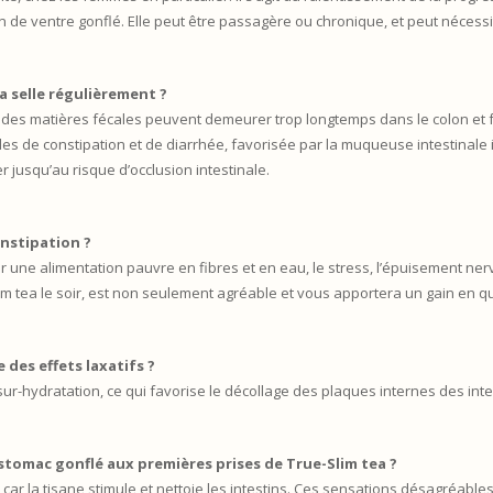
 de ventre gonflé. Elle peut être passagère ou chronique, et peut nécessit
a selle régulièrement ?
rs, des matières fécales peuvent demeurer trop longtemps dans le colon et 
es de constipation et de diarrhée, favorisée par la muqueuse intestinale irr
r jusqu’au risque d’occlusion intestinale.
onstipation ?
une alimentation pauvre en fibres et en eau, le stress, l’épuisement nerv
 tea le soir, est non seulement agréable et vous apportera un gain en qua
 des effets laxatifs ?
sur-hydratation, ce qui favorise le décollage des plaques internes des inte
stomac gonflé aux premières prises de True-Slim tea ?
ar la tisane stimule et nettoie les intestins. Ces sensations désagréable