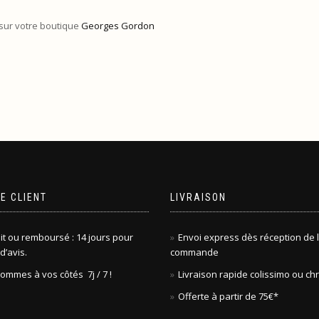
 sur votre boutique
Georges Gordon
E CLIENT
LIVRAISON
it ou remboursé : 14 jours pour
Envoi express dès réception de 
d’avis.
commande
ommes à vos côtés 7j / 7 !
Livraison rapide colissimo ou c
Offerte à partir de 75€*