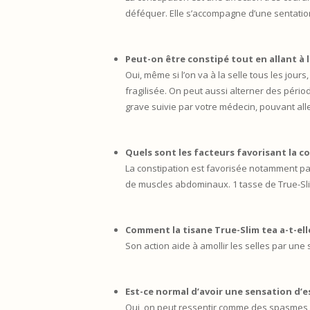
déféquer. Elle s’accompagne d’une sentation
Peut-on être constipé tout en allant à l
Oui, même si l’on va à la selle tous les jou
fragilisée. On peut aussi alterner des périod
grave suivie par votre médecin, pouvant alle
Quels sont les facteurs favorisant la c
La constipation est favorisée notamment par 
de muscles abdominaux. 1 tasse de True-Slim
Comment la tisane True-Slim tea a-t-elle
Son action aide à amollir les selles par une 
Est-ce normal d’avoir une sensation d’e
Oui, on peut ressentir comme des spasmes, c