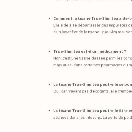
Comment la tisane True-Slim tea aide-t-e
Elle aide à se débarrasser des impuretés des
d’un laxatif et de la tisane True-Slim tea: 
True-Slim tea est-il un médicament ?
Non, c’est une tisane classée parmi les com
mais aussi dans certaines pharmacies ou ma
La tisane True-Slim tea peut-elle se boir
Oui, car n’ayant pas d’excitants, elle n’emp
La tisane True-Slim tea peut-elle être e
séchées dans les intestins. La perte de poid